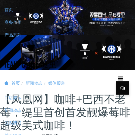
首页
商务合作
产品系列
新闻动态
媒体报道
首页
【凤凰网】咖啡+巴西不老
门店展示
莓，缇里首创首发靓爆莓啡
新闻动态
超级美式咖啡！
联系我们