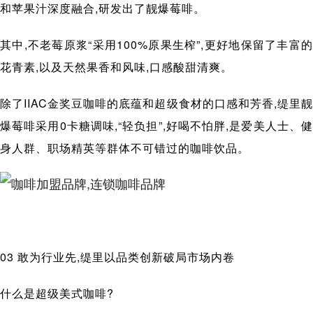
和苹果汁深度融合,研发出了靓爆莓啡。
其中,不老莓原浆“采用100%原果生榨”,更好地保留了丰富的
花青素,以及天然果香和风味,口感酸甜清爽。
除了IIAC金奖豆咖啡的底蕴和超级食材的口感和芳香,缇里靓
爆莓啡采用0卡糖调味,“轻负担”,好喝不怕胖,是爱美人士、健
身人群、职场精英等群体不可错过的咖啡饮品。
03 敢为行业先,缇里以品类创新破局市场内卷
什么是超级美式咖啡?