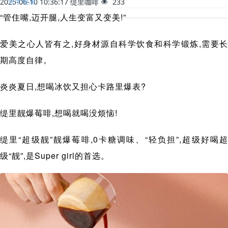
关于缇里
2025-06-10 10:36:17
缇里咖啡
233
“管住嘴,迈开腿,人生变富又变美!”
爱美之心人皆有之,好身材源自科学饮食和科学锻炼,需要长
期高度自律。
炎炎夏日,想喝冰饮又担心卡路里爆表?
缇里靓爆莓啡,想喝就喝没烦恼!
缇里“超级靓”靓爆莓啡,0卡糖调味、“轻负担”,超级好喝超
级“靓”,是Super girl的首选。