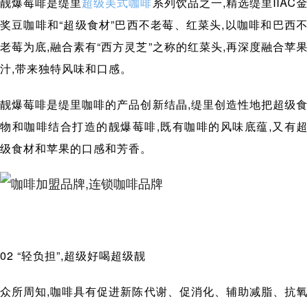
靓爆莓啡是缇里
超级美式咖啡
系列饮品之一,精选缇里IIAC
奖豆咖啡和“超级食材”巴西不老莓、红菜头,以咖啡和巴西不
老莓为底,融合素有“西方灵芝”之称的红菜头,再深度融合苹果
汁,带来独特风味和口感。
靓爆莓啡是缇里咖啡的产品创新结晶,缇里创造性地把超级食
物和咖啡结合打造的靓爆莓啡,既有咖啡的风味底蕴,又有超
级食材和苹果的口感和芳香。
02 “轻负担”,超级好喝超级靓
众所周知,咖啡具有促进新陈代谢、促消化、辅助减脂、抗氧