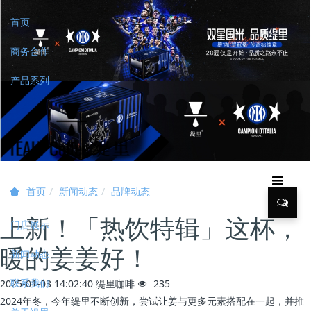
首页
商务合作
产品系列
新闻动态
品牌动态
首页
上新！「热饮特辑」这杯，
门店展示
暖的姜姜好！
新闻动态
联系我们
2025-01-03 14:02:40
缇里咖啡
235
2024年冬，今年缇里不断创新，尝试让姜与更多元素搭配在一起，并推