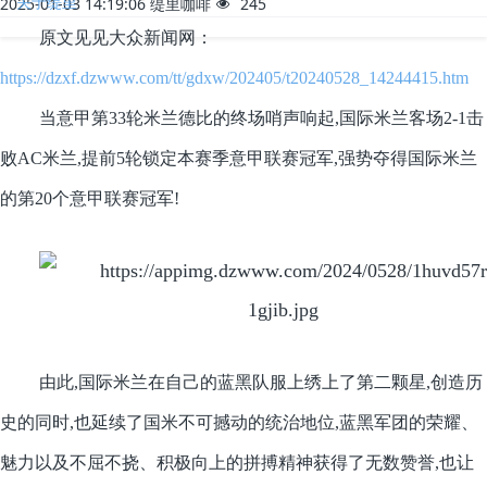
关于缇里
2025-01-03 14:19:06
缇里咖啡
245
原文见见大众新闻网：
https://dzxf.dzwww.com/tt/gdxw/202405/t20240528_14244415.htm
当意甲第33轮米兰德比的终场哨声响起,国际米兰客场2-1击
败AC米兰,提前5轮锁定本赛季意甲联赛冠军,强势夺得国际米兰
的第20个意甲联赛冠军!
由此,国际米兰在自己的蓝黑队服上绣上了第二颗星,创造历
史的同时,也延续了国米不可撼动的统治地位,蓝黑军团的荣耀、
魅力以及不屈不挠、积极向上的拼搏精神获得了无数赞誉,也让