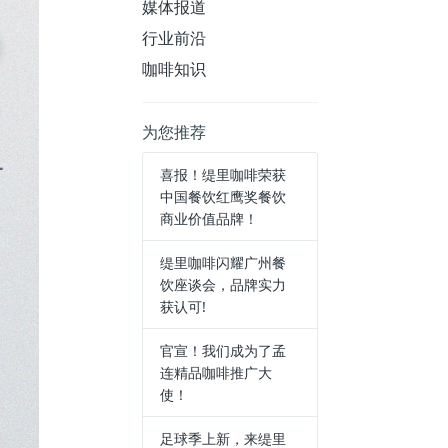
媒体报道
行业前沿
咖啡知识
为您推荐
喜报！缇里咖啡荣获
中国餐饮红鹰奖餐饮
商业价值品牌！
缇里咖啡闪耀广州餐
饮座谈会，品牌实力
获认可!
官宣！我们成为了孟
连精品咖啡推广大
使！
足球季上新，来缇里