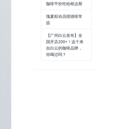
咖啡平价吃哈根达斯
瑰夏粽动员猎德啡常
掂
【广州白云发布】全
国开店200+！这个来
自白云的咖啡品牌，
你喝过吗？