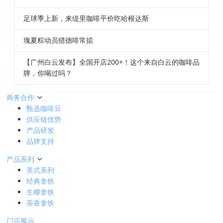
足球季上新，来缇里咖啡平价吃哈根达斯
瑰夏粽动员猎德啡常掂
【广州白云发布】全国开店200+！这个来自白云的咖啡品
牌，你喝过吗？
商务合作
甄选咖啡豆
供应链优势
产品研发
品牌支持
产品系列
美式系列
经典拿铁
生椰拿铁
茶香拿铁
门店展示