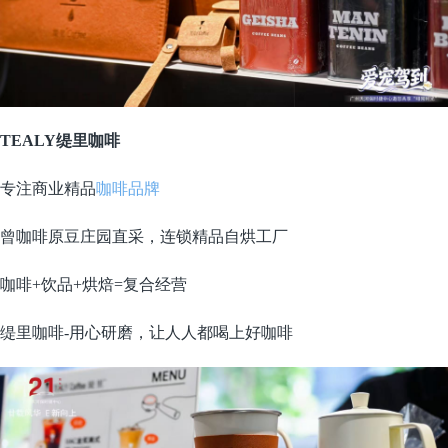
TEALY缇里咖啡
专注商业精品
咖啡品牌
曾咖啡原豆庄园直采，连锁精品自烘工厂
咖啡+饮品+烘焙=复合经营
缇里咖啡-用心研磨，让人人都喝上好咖啡