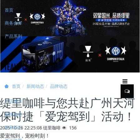
首页
商务合作
产品系列
新闻动态
品牌动态
首页
缇里咖啡与您共赴广州天河
门店展示
保时捷「爱宠驾到」活动！
新闻动态
联系我们
2025-10-26 22:25:08
缇里咖啡
156
爱宠驾到，宠粉时刻！